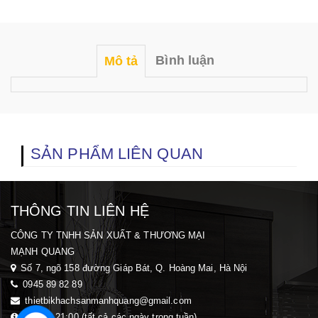
Bình luận
Mô tả
SẢN PHẨM LIÊN QUAN
THÔNG TIN LIÊN HỆ
CÔNG TY TNHH SẢN XUẤT & THƯƠNG MẠI
MẠNH QUANG
Số 7, ngõ 158 đường Giáp Bát, Q. Hoàng Mai, H
à Nội
0945 89 82 89
thietbikhachsanmanhquang@gmail.com
08:00 - 21:00 (tất cả các ngày trong tuần)