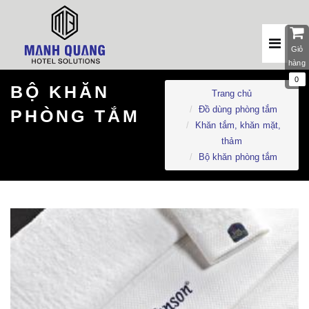
Giỏ
hàng
0
BỘ KHĂN
Trang chủ
Đồ dùng phòng tắm
PHÒNG TẮM
Khăn tắm, khăn mặt,
thảm
Bộ khăn phòng tắm