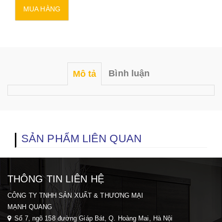
Bình luận
Mô tả
SẢN PHẨM LIÊN QUAN
THÔNG TIN LIÊN HỆ
CÔNG TY TNHH SẢN XUẤT & THƯƠNG MẠI
MẠNH QUANG
Số 7, ngõ 158 đường Giáp Bát, Q. Hoàng Mai, H
à Nội