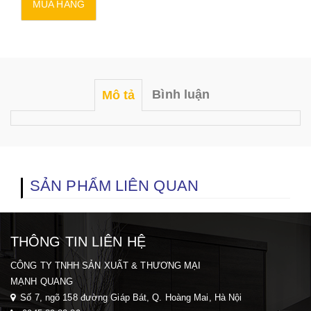
Bình luận
Mô tả
SẢN PHẨM LIÊN QUAN
THÔNG TIN LIÊN HỆ
CÔNG TY TNHH SẢN XUẤT & THƯƠNG MẠI
MẠNH QUANG
Số 7, ngõ 158 đường Giáp Bát, Q. Hoàng Mai, H
à Nội