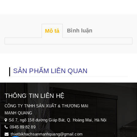
Bình luận
Mô tả
SẢN PHẨM LIÊN QUAN
THÔNG TIN LIÊN HỆ
CÔNG TY TNHH SẢN XUẤT & THƯƠNG MẠI
MẠNH QUANG
Số 7, ngõ 158 đường Giáp Bát, Q. Hoàng Mai, H
à Nội
0945 89 82 89
thietbikhachsanmanhquang@gmail.com