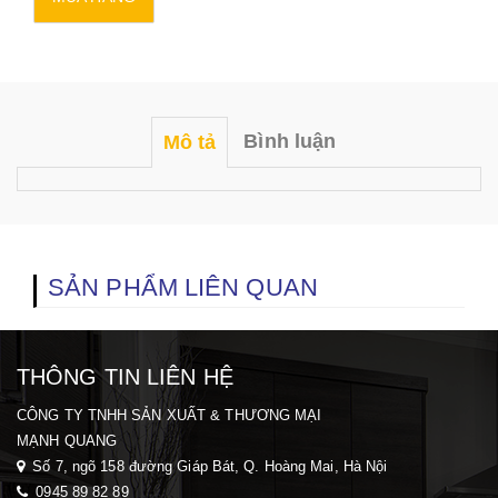
Bình luận
Mô tả
SẢN PHẨM LIÊN QUAN
THÔNG TIN LIÊN HỆ
CÔNG TY TNHH SẢN XUẤT & THƯƠNG MẠI
MẠNH QUANG
Số 7, ngõ 158 đường Giáp Bát, Q. Hoàng Mai, H
à Nội
0945 89 82 89