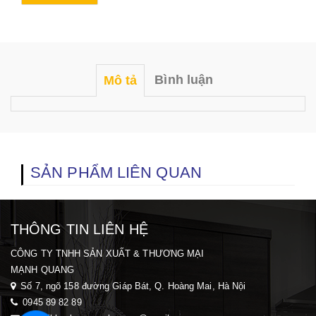
Bình luận
Mô tả
SẢN PHẨM LIÊN QUAN
THÔNG TIN LIÊN HỆ
CÔNG TY TNHH SẢN XUẤT & THƯƠNG MẠI
MẠNH QUANG
Số 7, ngõ 158 đường Giáp Bát, Q. Hoàng Mai, H
à Nội
0945 89 82 89