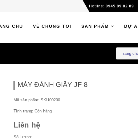
Hotline:
0945 89 82 89
ANG CHỦ
VỀ CHÚNG TÔI
SẢN PHẨM
DỰ Á
Trang ch
MÁY ĐÁNH GIẦY JF-8
Mã sản phẩm: SKU00290
Tình trạng:
Còn hàng
Liên hệ
Số lượng: