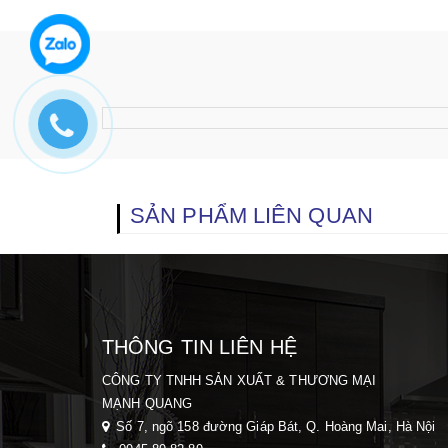
SẢN PHẨM LIÊN QUAN
THÔNG TIN LIÊN HỆ
CÔNG TY TNHH SẢN XUẤT & THƯƠNG MẠI
MẠNH QUANG
Số 7, ngõ 158 đường Giáp Bát, Q. Hoàng Mai, H
à Nội