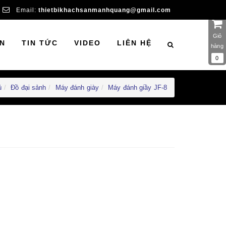
Email:
thietbikhachsanmanhquang@gmail.com
Giỏ
N
TIN TỨC
VIDEO
LIÊN HỆ
hàng
0
ủ
Đồ đại sảnh
Máy đánh giày
Máy đánh giầy JF-8