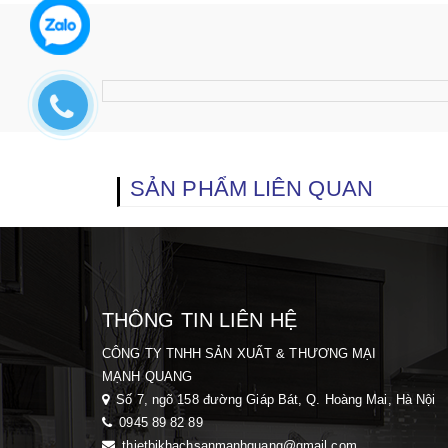
SẢN PHẨM LIÊN QUAN
THÔNG TIN LIÊN HỆ
CÔNG TY TNHH SẢN XUẤT & THƯƠNG MẠI
MẠNH QUANG
Số 7, ngõ 158 đường Giáp Bát, Q. Hoàng Mai, H
à Nội
0945 89 82 89
thietbikhachsanmanhquang@gmail.com