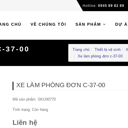
Hotline:
0945 89 82 89
ANG CHỦ
VỀ CHÚNG TÔI
SẢN PHẨM
DỰ Á
-37-00
Trang chủ
Thiết bị vệ sinh
X
Xe làm phòng đơn c-37-00
XE LÀM PHÒNG ĐƠN C-37-00
Mã sản phẩm: SKU00770
Tình trạng:
Còn hàng
Liên hệ