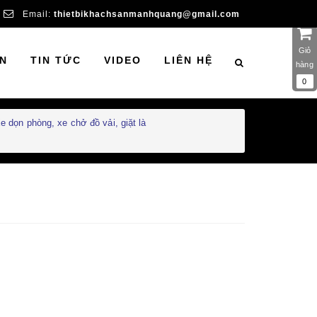
Email:
thietbikhachsanmanhquang@gmail.com
Giỏ
N
TIN TỨC
VIDEO
LIÊN HỆ
hàng
0
e dọn phòng, xe chở đồ vải, giặt là