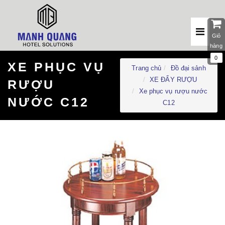
Giỏ
hàng
0
XE PHỤC VỤ
Trang chủ
Đồ đại sảnh
XE ĐẨY RƯỢU
RƯỢU
Xe phục vụ rượu nước
NƯỚC C12
C12