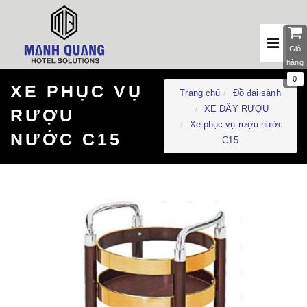
Giỏ
hàng
0
XE PHỤC VỤ
Trang chủ
Đồ đại sảnh
XE ĐẨY RƯỢU
RƯỢU
Xe phục vụ rượu nước
NƯỚC C15
C15