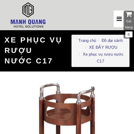
Giỏ
hàng
0
XE PHỤC VỤ
Trang chủ
Đồ đại sảnh
XE ĐẨY RƯỢU
RƯỢU
Xe phục vụ rượu nước
NƯỚC C17
C17