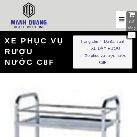
Giỏ
hàng
0
XE PHỤC VỤ
Trang chủ
Đồ đại sảnh
XE ĐẨY RƯỢU
RƯỢU
Xe phục vụ rượu nước
NƯỚC C8F
C8F