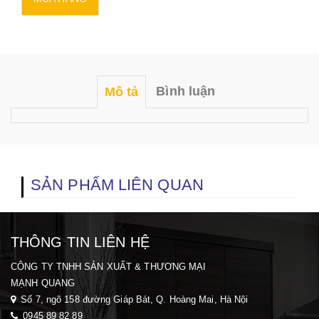
Bình luận
Mô tả
SẢN PHẨM LIÊN QUAN
THÔNG TIN LIÊN HỆ
CÔNG TY TNHH SẢN XUẤT & THƯƠNG MẠI
MẠNH QUANG
Số 7, ngõ 158 đường Giáp Bát, Q. Hoàng Mai, H
à Nội
0945 89 82 89